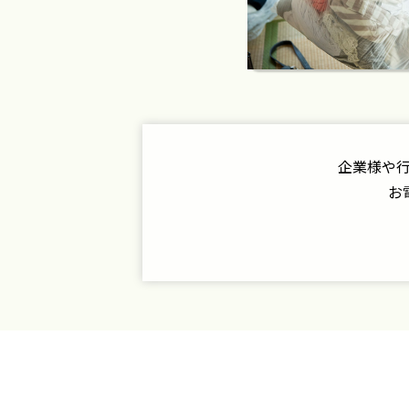
企業様や
お